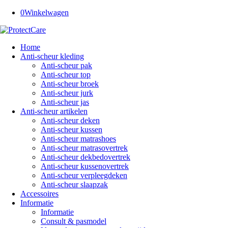
0
Winkelwagen
Home
Anti-scheur kleding
Anti-scheur pak
Anti-scheur top
Anti-scheur broek
Anti-scheur jurk
Anti-scheur jas
Anti-scheur artikelen
Anti-scheur deken
Anti-scheur kussen
Anti-scheur matrashoes
Anti-scheur matrasovertrek
Anti-scheur dekbedovertrek
Anti-scheur kussenovertrek
Anti-scheur verpleegdeken
Anti-scheur slaapzak
Accessoires
Informatie
Informatie
Consult & pasmodel