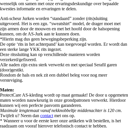
wenselijk om samen met onze ervaringsdeskundige over bepaalde
kwesties informatie en ervaringen te delen.
Anti-scheur Jurken worden “standaard” zonder (rits)sluiting
uitgevoerd. Het is een zgn. “sweatshirt” model, de drager moet met
zijn armen door de mouwen en met het hoofd door de halsopening
kunnen, om de AS-Jurk aan te kunnen doen.
*Hierin mag dus geen bewegingsbeperking zijn.
De optie ‘rits in het achterpand’ kan toegevoegd worden. Er wordt dan
een sterke lange YKK rits ingezet.
Deze ritssluiting kan op verschillende manieren worden
verzekerd/gefixeerd.
Alle naden zijn extra sterk verwerkt en met speciaal Serafil garen
(door)gestikt.
Rondom de hals en nek zit een dubbel beleg voor nog meer
versteviging.
Maten:
ProtectCare AS-kleding wordt op maat gemaakt! De door u opgemeten
maten worden nauwkeurig in onze grondpatronen verwerkt. Hierdoor
kunnen wij een perfecte pasvorm garanderen.
Maximale lengtemaat vanaf nekknobbeltje middenachter is 120 cm.
Twijfelt u? Neem dan
contact
met ons op.
* Wanneer u voor de eerste keer onze artikelen wilt bestellen, is het
raadzaam om vooraf hierover telefonisch contact te hebben.